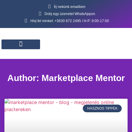
Írj nekünk emailben
Dobj egy üzenetet WhatsAppon
Hívj fel minket: +3630 872 2495 / H-P: 9:00-17:00
Gyors konzultáció
Marketplace megoldások
Webáruház gyorsindító
Rólunk, szolgáltatásaink
Author:
Marketplace Mentor
HASZNOS TIPPEK